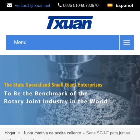
Español
ventas1@txuan.net
0086-510-68780670
Menú
Hogar
»
Junta rotativa de aceite caliente
»
Serie SGJ-F para juntas