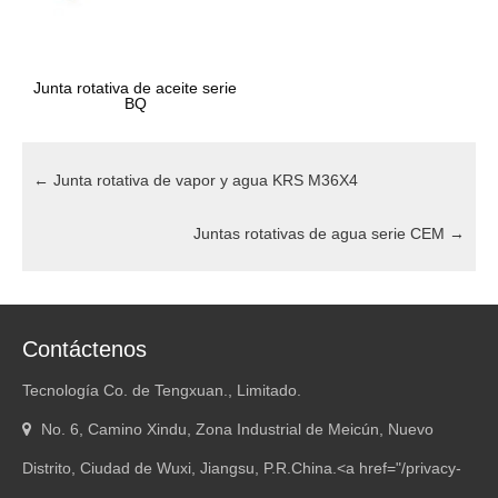
Junta rotativa de aceite serie
BQ
←
Junta rotativa de vapor y agua KRS M36X4
Juntas rotativas de agua serie CEM
→
Contáctenos
Tecnología Co. de Tengxuan., Limitado.
No. 6, Camino Xindu, Zona Industrial de Meicún, Nuevo
Distrito, Ciudad de Wuxi, Jiangsu, P.R.China.<
a href="/privacy-