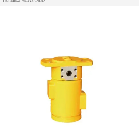
hidráulica MCW2-14BD