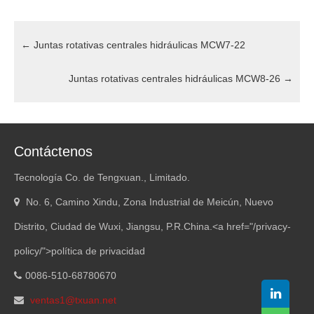
←
Juntas rotativas centrales hidráulicas MCW7-22
Juntas rotativas centrales hidráulicas MCW8-26
→
Contáctenos
Tecnología Co. de Tengxuan., Limitado.
No. 6, Camino Xindu, Zona Industrial de Meicún, Nuevo
Distrito, Ciudad de Wuxi, Jiangsu, P.R.China.<
a href="/privacy-
policy/"
>política de privacidad
0086-510-68780670
ventas1@txuan.net