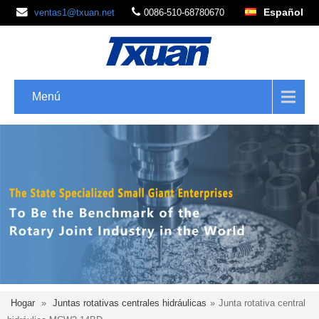
Español
ventas1@txuan.net
0086-510-68780670
Menú
Hogar
»
Juntas rotativas centrales hidráulicas
»
Junta rotativa central