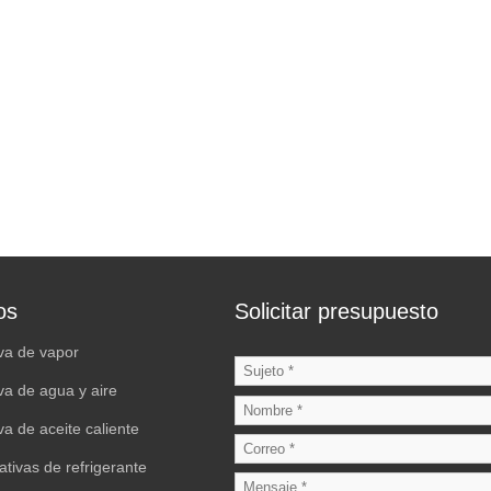
os
Solicitar presupuesto
iva de vapor
iva de agua y aire
va de aceite caliente
ativas de refrigerante