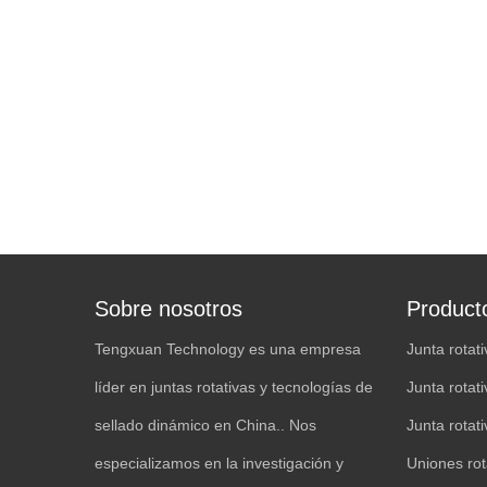
Sobre nosotros
Product
Tengxuan Technology es una empresa
Junta rotat
líder en juntas rotativas y tecnologías de
Junta rotat
sellado dinámico en China.. Nos
Junta rotati
especializamos en la investigación y
Uniones rot