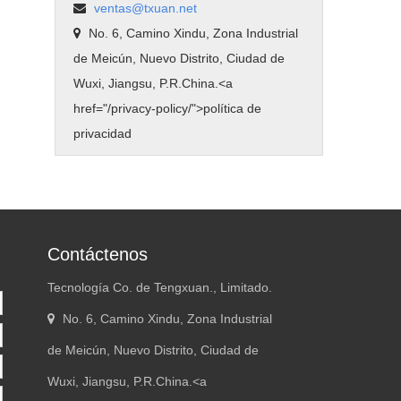
ventas@txuan.net
No. 6, Camino Xindu, Zona Industrial
de Meicún, Nuevo Distrito, Ciudad de
Wuxi, Jiangsu, P.R.China.<
a
href="/privacy-policy/"
>política de
privacidad
Contáctenos
Tecnología Co. de Tengxuan., Limitado.
No. 6, Camino Xindu, Zona Industrial
de Meicún, Nuevo Distrito, Ciudad de
Wuxi, Jiangsu, P.R.China.<
a