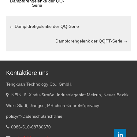
Dampfdrehgelenke der QQ-
Serie
←
Dampfdrehgelenke der QQ-Serie
Dampfdrehgelenk der QQPT-Serie
→
Kontaktiere uns
Tengxuan Technology Co., GmbH.
NEIN. 6, Xindu-Straße, Industriegebiet Meicun, Neuer Bezirk,
Wuxi-Stadt, Jiangsu, P.R.china.<
a href="/privacy-
policy/"
>Datenschutzrichtlinie
0086-510-68780670