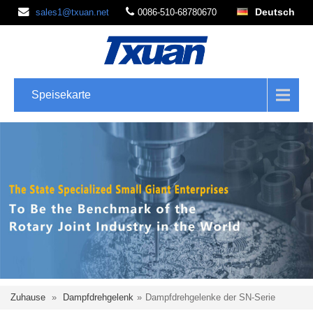
Deutsch
sales1@txuan.net
0086-510-68780670
Speisekarte
Zuhause
»
Dampfdrehgelenk
»
Dampfdrehgelenke der SN-Serie