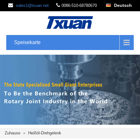
Deutsch
sales1@txuan.net
0086-510-68780670
Speisekarte
Zuhause
»
Heißöl-Drehgelenk