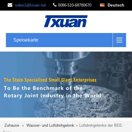
Deutsch
sales1@txuan.net
0086-510-68780670
Speisekarte
Zuhause
»
Wasser- und Luftdrehgelenk
»
Luftdrehgelenke der BEE-