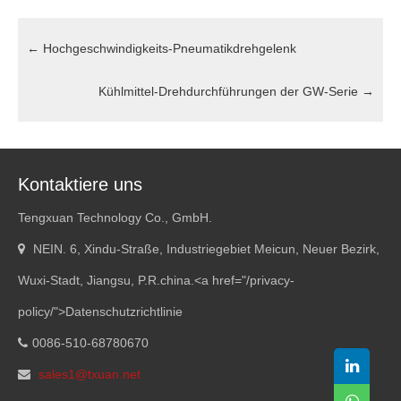
←
Hochgeschwindigkeits-Pneumatikdrehgelenk
Kühlmittel-Drehdurchführungen der GW-Serie
→
Kontaktiere uns
Tengxuan Technology Co., GmbH.
NEIN. 6, Xindu-Straße, Industriegebiet Meicun, Neuer Bezirk,
Wuxi-Stadt, Jiangsu, P.R.china.<
a href="/privacy-
policy/"
>Datenschutzrichtlinie
0086-510-68780670
sales1@txuan.net