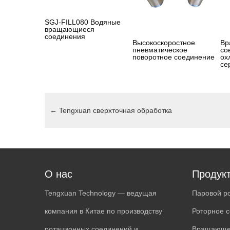
SGJ-FILL080 Водяные
вращающиеся
соединения
Высокоскоростное
Вр
пневматическое
со
поворотное соединение
ох
се
←
Tengxuan сверхточная обработка
О нас
Продук
Tengxuan Technology — ведущая
Паровой р
компания в Китае по производству
Роторное с
ротационных соединений и
Вращающее