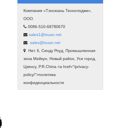
Компания «Тэнсюань Технолоджи»,
ООО.
0086-510-68780670
sales1@txuan.net
sales@txuan.net
Нет. 6, Синду Роуд, Промышленная
зона Мейкун, Новый район, Уси город,
Цзянсу, P.R.China.<
a href="/privacy-
policy/"
>политика
конфиденциальности