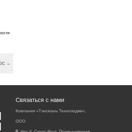
кости
 GC
→
Связаться с нами
Компания «Тэнсюань Технолоджи»,
ООО.
Нет. 6, Синду Роуд, Промышленная