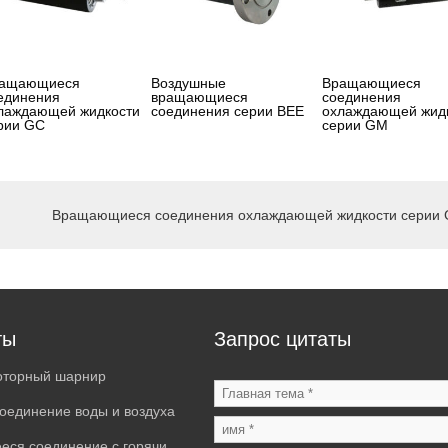
ащающиеся
Воздушные
Вращающиеся
единения
вращающиеся
соединения
лаждающей жидкости
соединения серии BEE
охлаждающей жид
рии GC
серии GM
Вращающиеся соединения охлаждающей жидкости серии
ты
Запрос цитаты
оторный шарнир
оединение воды и воздуха
ся соединение с горячим