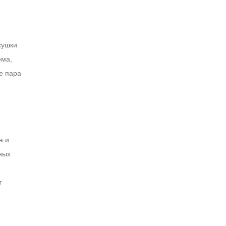
сушки
ема,
е пара
а и
ных
т