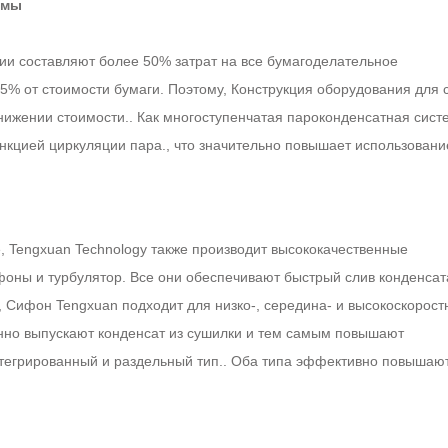
емы
ии составляют более 50% затрат на все бумагоделательное
5% от стоимости бумаги. Поэтому, Конструкция оборудования для 
нижении стоимости.. Как многоступенчатая пароконденсатная сист
нкцией циркуляции пара., что значительно повышает использовани
, Tengxuan Technology также производит высококачественные
фоны и турбулятор. Все они обеспечивают быстрый слив конденсат
 Сифон Tengxuan подходит для низко-, середина- и высокоскорост
нно выпускают конденсат из сушилки и тем самым повышают
нтегрированный и раздельный тип.. Оба типа эффективно повышаю