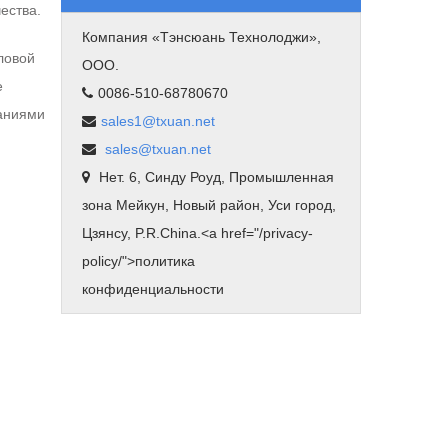
ества.
Компания «Тэнсюань Технолоджи»,
ловой
ООО.
е
0086-510-68780670
ваниями
sales1@txuan.net
sales@txuan.net
Нет. 6, Синду Роуд, Промышленная
зона Мейкун, Новый район, Уси город,
Цзянсу, P.R.China.<
a href="/privacy-
policy/"
>политика
конфиденциальности