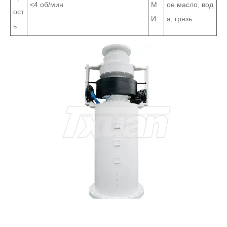
<4 об/мин
М
ое масло, вод
ост
И
а, грязь
ь