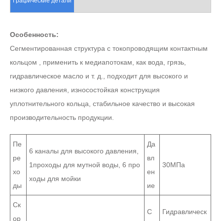
Графические детали
Особенность:
Сегментированная структура с токопроводящим контактным
кольцом , применить к медиапотокам, как вода, грязь,
гидравлическое масло и т. д., подходит для высокого и
низкого давления, износостойкая конструкция
уплотнительного кольца, стабильное качество и высокая
производительность продукции.
Пе
Да
6 каналы для высокого давления,
ре
вл
1проходы для мутной воды, 6 про
30МПа
хо
ен
ходы для мойки
ды
ие
Ск
С
Гидравлическ
ор