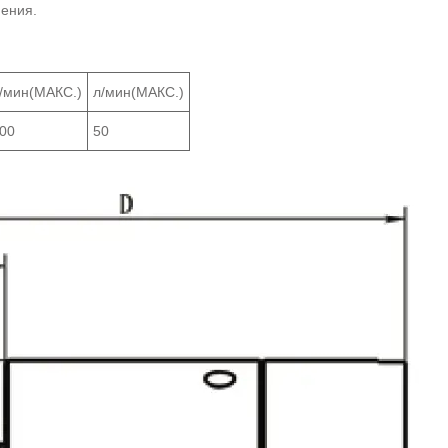
нения.
/мин(МАКС.)
л/мин(МАКС.)
00
50