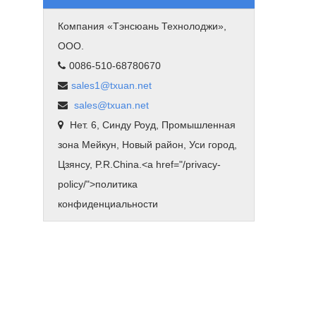
Компания «Тэнсюань Технолоджи»,
ООО.
0086-510-68780670
sales1@txuan.net
sales@txuan.net
Нет. 6, Синду Роуд, Промышленная
зона Мейкун, Новый район, Уси город,
Цзянсу, P.R.China.<
a href="/privacy-
policy/"
>политика
конфиденциальности