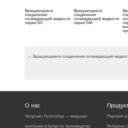
Вращающиеся
Вращающиеся
Вр
соединения
соединения
со
охлаждающей жидкости
охлаждающей жидкости
ох
серии GC
серии GM
се
ма
пр
←
Вращающиеся соединения охлаждающей жидкос
О нас
Продук
Tengxuan Technology — ведущая
Паровой р
компания в Китае по производству
Роторное с