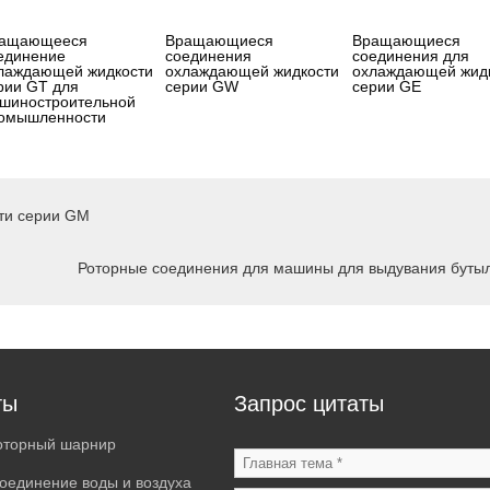
ащающееся
Вращающиеся
Вращающиеся
единение
соединения
соединения для
лаждающей жидкости
охлаждающей жидкости
охлаждающей жид
рии GT для
серии GW
серии GE
шиностроительной
омышленности
ти серии GM
Роторные соединения для машины для выдувания буты
ты
Запрос цитаты
оторный шарнир
оединение воды и воздуха