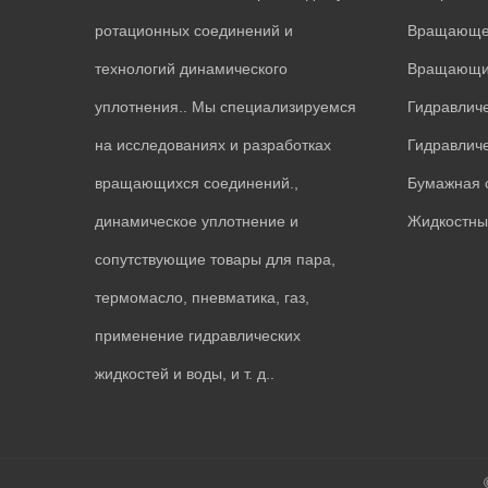
ротационных соединений и
Вращающее
технологий динамического
маслом
Вращающи
уплотнения.. Мы специализируемся
охлаждающ
Гидравличе
на исследованиях и разработках
муфта
Гидравлич
вращающихся соединений.,
поворотны
Бумажная 
динамическое уплотнение и
Жидкостны
сопутствующие товары для пара,
термомасло, пневматика, газ,
применение гидравлических
жидкостей и воды, и т. д..