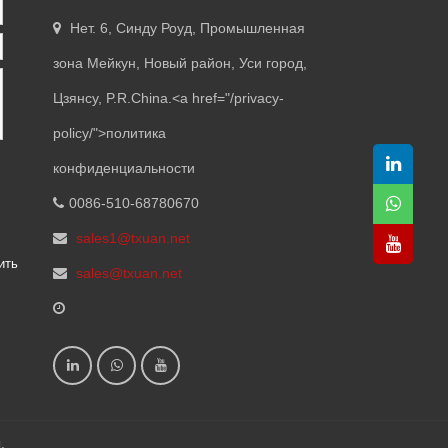
Нет. 6, Синду Роуд, Промышленная
зона Мейкун, Новый район, Уси город,
Цзянсу, P.R.China.<
a href="/privacy-
policy/"
>политика
конфиденциальности
0086-510-68780670
sales1@txuan.net
ить
sales@txuan.net
.