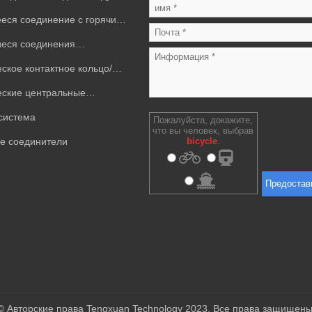
ся соединение с горячим
еся соединения
ей жидкости
ское контактное кольцо/
еские центральные
е соединения
система
Пожалуйста, докажите,
что вы человек, выбрав
bicycle
.
е соединители
Предостав
© Авторские права Tengxuan Technology 2023. Все права защищены