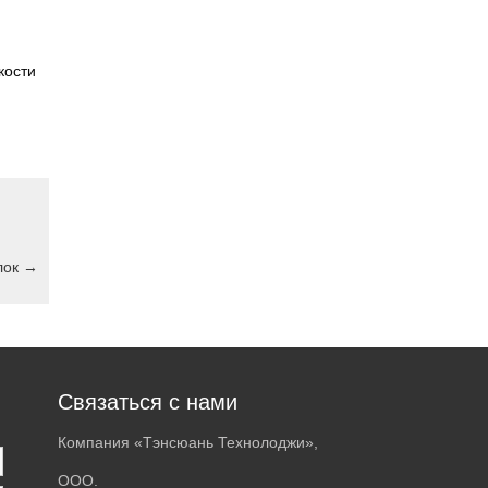
кости
лок
→
Связаться с нами
Компания «Тэнсюань Технолоджи»,
ООО.