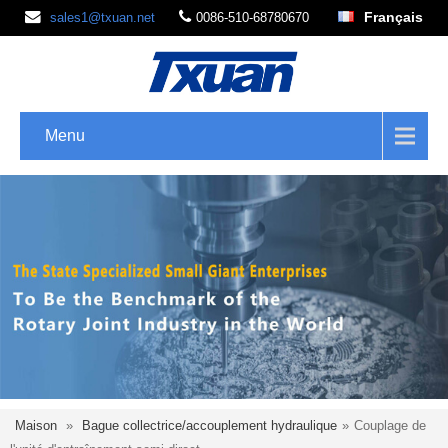
Français
sales1@txuan.net
0086-510-68780670
Menu
Maison
»
Bague collectrice/accouplement hydraulique
»
Couplage de