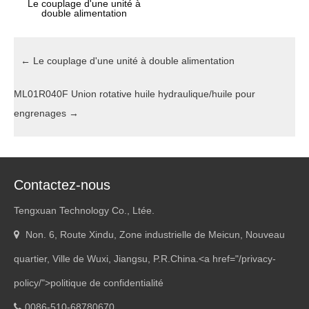
Le couplage d'une unité à
double alimentation
←
Le couplage d'une unité à double alimentation
ML01R040F Union rotative huile hydraulique/huile pour
engrenages
→
Contactez-nous
Tengxuan Technology Co., Ltée.
Non. 6, Route Xindu, Zone industrielle de Meicun, Nouveau
quartier, Ville de Wuxi, Jiangsu, P.R.China.<
a href="/privacy-
policy/"
>politique de confidentialité
0086-510-68780670