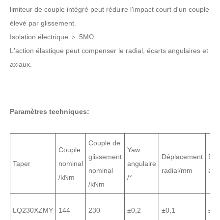
limiteur de couple intégré peut réduire l'impact court d'un couple
élevé par glissement.
Isolation électrique ＞ 5MΩ
L'action élastique peut compenser le radial, écarts angulaires et
axiaux.
Paramètres techniques:
Couple de
Couple
Yaw
glissement
Déplacement
Dép
Taper
nominal
angulaire
nominal
radial/mm
axi
/kNm
/°
/kNm
LQ230XZMY
144
230
±0,2
±0,1
±0,