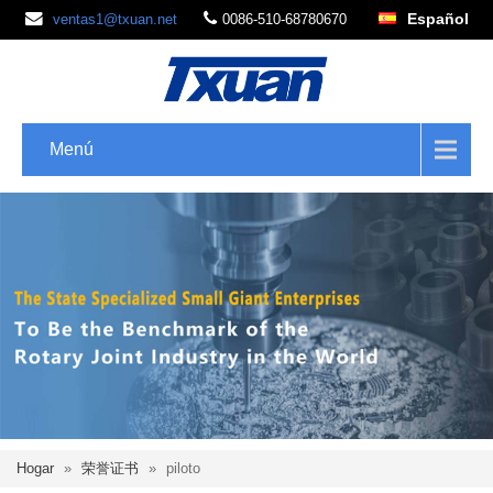
Español
ventas1@txuan.net
0086-510-68780670
Menú
Hogar
»
荣誉证书
»
piloto