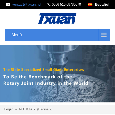
Español
ventas1@txuan.net
0086-510-68780670
Menú
Hogar
»
NOTICIAS
(Página 2)