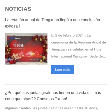
NOTICIAS
La reunión anual de Tengxuan llegó a una conclusión
exitosa !
El 2 de febrero 2024 , La
ceremonia de la Reunión Anual de
Tengxuan se celebró en el Hotel
Internacional Xiangmei. Sede de
Tengxuan Wuxi, La fábrica de
Leer más
Langxi y los invitados especiales
se reunieron para celebrar este
momento de encuentro.. El
presidente y director general, Li
¿Por qué sus juntas giratorias tienen una vida útil más
Jisuo, hizo un maravilloso informe
corta que otras?? Consejos Txuan!
de trabajo sobre el tema de
Algunos clientes’ las juntas giratorias duran hasta 10 años,