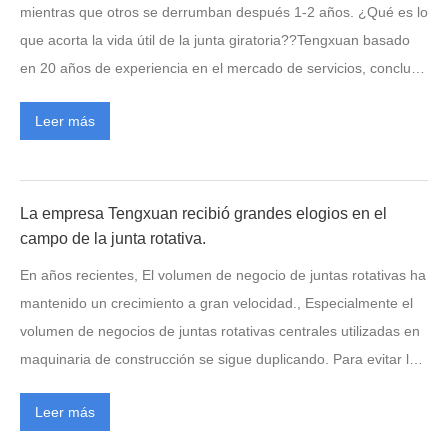
“Trabajar juntos, Crea el
mientras que otros se derrumban después 1-2 años. ¿Qué es lo
futuro”.Resumir los logros y
que acorta la vida útil de la junta giratoria??Tengxuan basado
deficiencias del año pasado., y
en 20 años de experiencia en el mercado de servicios, concluyó
definir la visión y estrategia de
que el desempeño principal en los siguientes： 1. La calidad del
desarrollo futuro. Innovación +
Leer más
producto es el origen del problema.. En tiempos normales, A
Investigación y desarrollo,
menudo recibimos algunos clientes que dicen que han utilizado
presentar el “tres se adhieren” :
una marca de junta rotativa que es más barata., entonces viene
adherirse a la internacionalización
la pregunta, Ya que es barato y usado, ¿por qué elegirías
La empresa Tengxuan recibió grandes elogios en el
+ digitalización, adherirse a la
teng??Un centavo, un punto, una buena junta rotativa nunca
campo de la junta rotativa.
gama alta, adherirse a la doctrina
es…
En años recientes, El volumen de negocio de juntas rotativas ha
a largo plazo. El despliegue de
mantenido un crecimiento a gran velocidad., Especialmente el
tareas clave en 2024 reconoce…
volumen de negocios de juntas rotativas centrales utilizadas en
maquinaria de construcción se sigue duplicando. Para evitar la
escasez de capacidad de producción., En particular, El volumen
Leer más
de negocio de la junta rotativa central utilizada en maquinaria
de construcción se sigue duplicando. Para evitar la escasez de