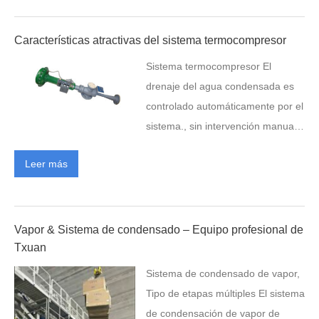
capacidad de producción., La empresa creó una filial y una
sucursal en Langxi., provincia de anhui en 2017. Mientras tanto,
Características atractivas del sistema termocompresor
la empresa gasta más de 10 millones de yuanes por buena
Sistema termocompresor El
calidad y buen servicio en el aumento de equipos de
drenaje del agua condensada es
procesamiento, pruebas…
controlado automáticamente por el
sistema., sin intervención manual.
1. El sistema controla
Leer más
automáticamente el drenaje del
agua condensada., sin
intervención manual. 2. En
comparación con el sistema de
Vapor & Sistema de condensado – Equipo profesional de
condensación comúnmente
Txuan
utilizado, El sistema
Sistema de condensado de vapor,
termocompresor resuelve
Tipo de etapas múltiples El sistema
problemas tradicionales como el
de condensación de vapor de